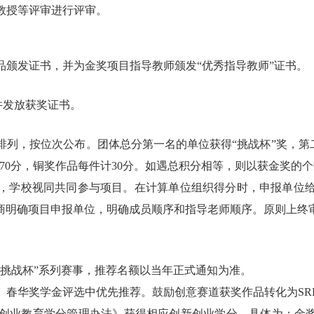
教授等评审进行评审。
品颁发证书，并为金奖项目指导教师颁发
“优秀指导教师”证书。
，并发放获奖证书。
排列，按位次公布。团体总分第一名的单位获得
“挑战杯”奖，
计70分，铜奖作品每件计30分。如遇总积分相等，则以获金奖的
，学校视同共同参与项目。在计算单位组织得分时，申报单位
商明确项目申报单位，明确成员顺序和指导老师顺序。原则上终
“挑战杯”系列赛事，推荐名额以当年正式通知为准。
、春华奖学金评选中优先推荐。鼓励创意赛道获奖作品转化为
S
创业教育学分管理办法》获得相应创新创业学分。具体为：金