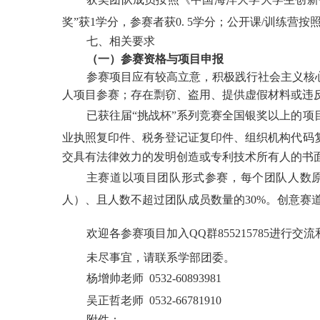
奖”获1学分，参赛者获0. 5学分；公开课/训练营按
七、相关要求
（一）参赛资格与项目申报
参赛项目应有较高立意，积极践行社会主义核
人项目参赛；存在剽窃、盗用、提供虚假材料或违
已获往届
“挑战杯”系列竞赛全国银奖以上的
业执照复印件、税务登记证复印件、组织机构代码
交具有法律效力的发明创造或专利技术所有人的书
主赛道以项目团队形式参赛，每个团队人数
人）、且人数不超过团队成员数量的30%。创意赛
欢迎各参赛项目加
入
QQ群855215785进行交
未尽事宜，请联系学部团委。
杨增帅老师
0532-60893981
吴正哲老师
0532-66781910
附件：