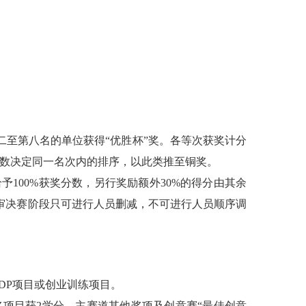
第二至第八名的单位获得“优胜杯”奖。各等次获奖计分
个数决定同一名次内的排序，以此类推至铜奖。
给予
100%获奖分数，另行奖励额外30%的得分由其余
审决赛阶段只可进行人员删减，不可进行人员顺序调
RDP项目或创业训练项目。
奖项目获
2学分，主赛道其他奖项及创意赛“最佳创意