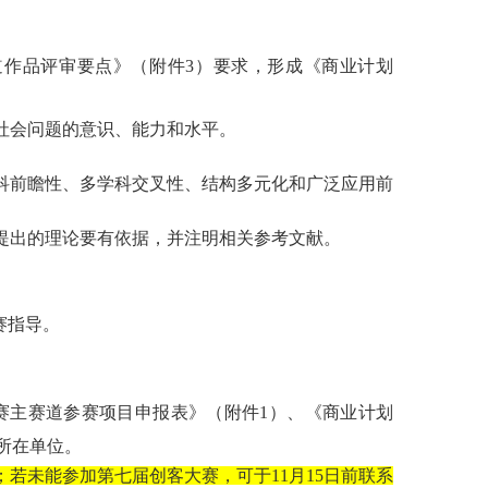
赛道作品评审要点》（附件3）要求，形成《商业计划
社会问题的意识、能力和水平。
科前瞻性、多学科交叉性、结构多元化和广泛应用前
提出的理论要有依据，并注明相关参考文献。
赛指导。
竞赛主赛道参赛项目申报表》（附件1）、《商业计划
至所在单位。
；若未能参加第
七
届
创
客
大赛
，可于
11
月
15
日前联系