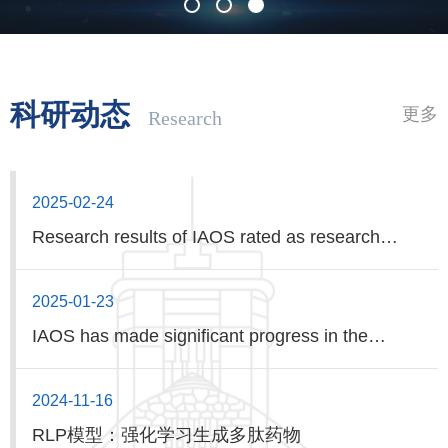
科研动态
更多
2025-02-24
Research results of IAOS rated as research
highlights by AGU
2025-01-23
IAOS has made significant progress in the
research of marine mixing driven by multiscale
2024-11-16
dynamic processes
RLP模型：强化学习生成多肽药物