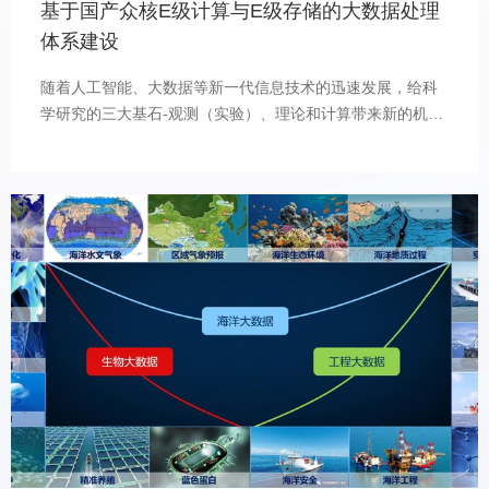
基于国产众核E级计算与E级存储的大数据处理
享分析、海洋地磁数据分析获取、海洋电磁波状况分析等系
体系建设
列智慧海洋大
随着人工智能、大数据等新一代信息技术的迅速发展，给科
学研究的三大基石-观测（实验）、理论和计算带来新的机遇
和挑战，工程应用领域计算科学也将由数值计算独轮驱动，
快速进入计算驱动、数据驱动和智能驱动三驾马车齐头并
进、协同耦合的智能创新时代。以国产众核E级计算与E级存
储为核心、以超智能深蓝大脑系统为关键技术平台，依托国
际持续领先计算能力的E级超算大科学装置，通过研发设计自
主可控、安全可信、开源共享的核心算法体系和软件生态系
统，人工智能大数据处理体系。在此基础上，以海-气动力过
程为核心，开展海洋大气时空演变耦合计算；以板块动力过
程为核心，开展海底与极地地质矿产时空演变耦合计算；以
生物进化过程为核心，开展海陆生命时空演进耦合计算；以
人类海洋活动为核心，开展工程耦合计算。（一）超融合并
行计算技术在重点研发微超算、移动超算、桌面超算和云超
算等新型多模态智能系统的基础上，面向国际超算领域所共
同应对的不同计算架构、不同计算能力、不同软件环境的不