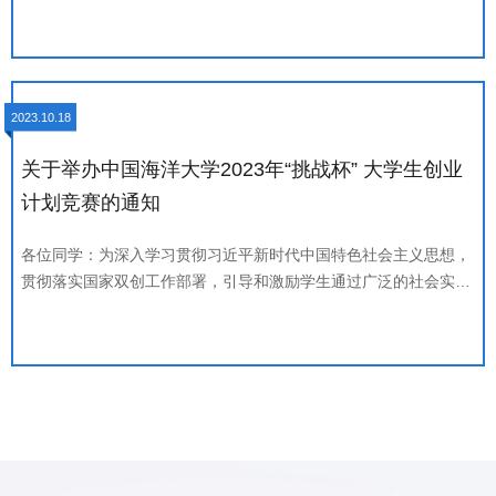
源、材料、石油、化学、化工、生态、环保等）；②机械控制（包
目提供必要的扶持与指导，信息科学与工程学部特此决定举办第八
括机械、仪器仪表、自动化控制、工程、交通、建筑等）；③信息
届创客大赛，现予正式通知并全面启动大赛筹备工作。一、竞赛要
技术（包括计算机、电信、通讯、电子等）；④生命科学（
求（一）参赛对象中国海洋大学全体在校生，毕业三年内的校友。
（二）组队要求以团队的形式参加比赛，原则上每个团队人数不超
2023.10.18
过10人，其中信息科学与工程学部学生不少于3人。鼓励跨学历层
次、跨专业、跨年级组队，组成学科优势互补、专业配备科学、人
关于举办中国海洋大学2023年“挑战杯” 大学生创业
员结构合理的团队，团队负责人须为信息科学与工程学部在校学
计划竞赛的通知
生。二、参赛形式大赛分为创意挑战赛、创业计划实践赛两个类
别。（一）创意挑战赛创意挑战赛旨在鼓励学生团队走出校门，发
各位同学：为深入学习贯彻习近平新时代中国特色社会主义思想，
现和解决产业或社会实际问题，充分体现合作精神和创新能力。参
贯彻落实国家双创工作部署，引导和激励学生通过广泛的社会实
加本赛道无需拥有完整的产品、服务，侧重评价创意的创新性、可
践、深刻的社会观察，不断增强对国情社情的了解，激发创新精
行性，是否切实解决社会需求，是否有市场前景等。该赛道以社
神，培育创业意识，提升社会化能力，促进学生全面发展，推进学
会/用户痛点分析、创意描述、拟采用的技术解决方案、目前已开
校创新创业工作，特举办中国海洋大学2023年“挑战杯”大学生创业
展的工作、未来市场分析、竞品分析、团队介绍等为主要评价维
计划竞赛，有关事宜通知如下：一、参赛对象主赛道面向中国海洋
度。（二）创业计划实践
大学全日制在校本科生、硕士研究生、博士研究生（不含在职研究
生）。创意赛道面向中国海洋大学全日制在校本科一、二年级学
生。二、大赛分组（一）主赛道组别设置主赛道聚焦创新、协调、
绿色、开放、共享五大发展理念和乡村振兴、实现社会主义现代化