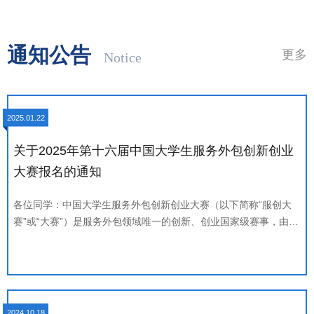
潜力和广泛的应用前景，并迅速向其他学科领域交叉渗透；
南京大学在人工智能理论研究学科交叉融合方面成果丰硕，
期待两校可以共同探索人工智能与自然科学融合的广阔空
通知公告
更多
间。高阳在致辞中向中国海洋大学百年华诞表达了热烈祝
贺。他指出，双方在人工智能、大数据领域已有二十余年的
合作，希望未来可以继续加强沟通与交流，不断拓宽合作领
域、深化合作内容，为国内机器学习领域发展做出更大贡
2025.01.22
献。随后，南京大学李武军教授、何克磊研究员、史颖欢副
关于2025年第十六届中国大学生服务外包创新创业
教授、王博岩副研究员、房钰棋助理教授、傅朝友理教授等
专家分别围绕分布式计算、智能诊疗、多模态大模型等前沿
大赛报名的通知
交叉领域作报告。中国海洋大学海洋大数据国地联合中心聂
婕教授、李光亮副教授、张树刚博士等围绕人工智能与控制
各位同学：中国大学生服务外包创新创业大赛（以下简称“服创大
赛”或“大赛”）是服务外包领域唯一的创新、创业国家级赛事，由教
科学、海洋科学、生
育部、商务部和无锡市人民政府联合举办的第十六届中国大学生服
务外包创新创业大赛（以下简称“大赛”）已开放报名，现将有关事
项通知如下：一、参赛对象全国高等学校（本科类和高职高专类院
校）具有正式学籍的全日制在校学生（含2025年应届毕业生）及
毕业不超过5年（2020年后毕业）的大学生。二、赛题类别大赛分
2024.10.18