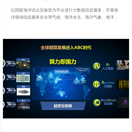
以国家海洋试点实验室为平台进行大数据信息服务，开展海
洋领域信息服务在全球气候、海洋水文、海洋气象、海洋基
础要素、海洋声光电磁、海洋能源、海洋生态等领域研究建
立海洋大数据的知识图谱，形成三级知识体系。以固定推
送、实时响应、主动推荐、交换共享等业态，通过原始数据
交换、精准数据交易和个性产品服务三级模式在透明海洋、
蓝色生命、深海极地、海工材料、蓝色智库五大领域形成数
据产品。（一）海洋大数据关键信息服务产品研发与应用研
究（1）透明海洋大数据信息服务产品。以全球气候数据、海
洋水文数据、海洋气象数据、海洋基础要素数据、海洋声光
电磁数据、海洋能源数据、海洋生态数据等各类大数据为基
础，借助全球超高精度地球模拟系统，提供全球年代纪变化
以及气候的长期变迁预测、海洋气象要素变化、海洋能资源
评估、防灾减灾体系咨询、全国海洋牧场生态系统修复、海
洋生态关键要素关联分析、海洋生态环境灾害跟踪预测、稀
有物种保护生物多样性关联分析、海洋界面和海洋内部的海
况智能预报、多时空分辨率和多光谱分辨率的对海观测数据
分析、全球海洋环境变化监测与预报、海洋卫星遥感信息共