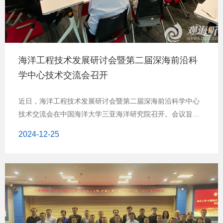
祝建校百年暨科技成果发布会。校庆当日，学部隆重举行“百
年征程筑梦深蓝，勇担使命续写华章”——信息科学与工程学
部庆祝建校百年暨科技成果发布会。海洋探测与装备类、信
息类等38项高科技成果在发布会上正式发布，全方位展示了
海洋工程技术发展研讨会暨第二届深海前沿科
学部的科技创新能力和建设发展成果。盛会引得《人民日
学中心技术交流会召开
报》、《科技日报》、青岛日报
近日，海洋工程技术发展研讨会暨第二届深海前沿科学中心
技术交流会在中国海洋大学三亚海洋研究院召开。会议旨在
聚焦科技发展、国家战略需求，瞄准海洋工程技术相关领域
2024-12-25
开展深入交流，加强原创性、引领性海洋科技攻关，推动海
洋工程技术的持续进步与创新，为海洋科学特别是深海研究
提供强有力的技术支撑。学校副校长王厚杰出席会议。王厚
杰代表学校对与会专家学者的到来表示欢迎与感谢。他表
示，海洋工程技术在海洋强国建设中发挥着重要作用。2022
年4月，习近平总书记到中国海洋大学三亚海洋研究院考察，
对海洋科技高水平自立自强，开展原创性、引领性科技攻关