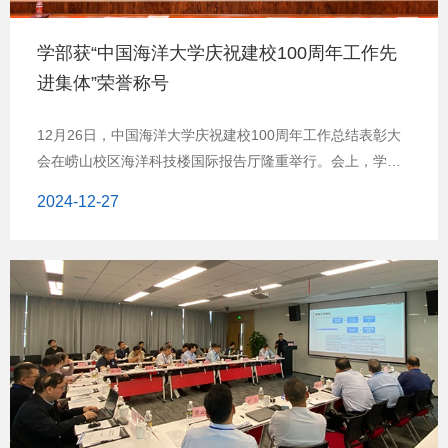
学部获“中国海洋大学庆祝建校100周年工作先
进集体”荣誉称号
12月26日，中国海洋大学庆祝建校100周年工作总结表彰大
会在崂山校区海洋科技楼国际报告厅隆重举行。会上，学校
对庆祝建校100周年工作进行了全面总结，并对在百年校庆筹
2024-12-27
备工作中表现突出的先进集体和个人予以表彰。信息科学与
工程学部获“庆祝建校100周年工作先进集体”荣誉称号，洪
锋、宋青、黄莺、金鑫一、徐君岭5位教师获“庆祝建校100周
年工作先进个人”荣誉称号，学部35名学生志愿者获“庆祝建
校100周年工作优秀学生志愿者”荣誉称号。自学校启动庆祝
建校100周年工作以来，信息科学与工程学部师生以强烈的责
任感、使命感全力以赴投入百年校庆各项工作。在校庆周期
间，举办了一系列形式多样、丰富多彩的活动，充分展现了
学部教职员工昂扬向上的精神状态和信息学子朝气蓬勃的精
神风貌，得到了学校的肯定和广大师生校友的赞誉。举行庆