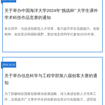
为A、B、C三个竞赛类型（A类：企业命题类；B类：创业实践
类；C类：创响无锡类），创响无锡类项目单独组织评审，不参加
关于举办中国海洋大学2024年“挑战杯” 大学生课外
区域赛，具体竞赛方案参见《第十六届中国大学生服务外包创新创
学术科技作品竞赛的通知
业大赛参赛手册》（附件1）。三、参赛名额参赛队每队队员数量
上限5人，指导老师数量上限2人。A类（企业命题类）每校参赛团
各位同学：为促进创新型人才培养，着力提升学生实践能力、创新
队数量不限；B类（创业实践类）每校仍限报2队，每校报名团队2
精神、创业意识和国际视野，更好地支持同学们参加2025年第十
支，该校参赛资格须由校内选拔赛/推选方式产生；每校报名团队
九届“挑战杯”全国大学生课外学术科技作品竞赛和“挑战杯”山东省
≤2支，该校无须进行校内选拔赛/推选，参赛资格由报名团队自动
大学生课外学术科技作品竞赛，团委、研究生院、教务处、学生就
获得。具体说明参见《第十六届中国大学生服务外包创新创业大赛
业创业指导与服务中心共同组织开展中国海洋大学2024年“挑战
参赛手册》；C类（创响无锡类）每校参赛团队数量不限。四
杯”大学生课外学术科技作品竞赛，有关事宜通知如下：一、参赛
对象凡在2025年6月1日以前正式注册的全日制非成人教育的在校
2024.10.14
本科生、硕士研究生（不含非全日制研究生）可以个人或团队申报
参赛。本校硕博连读生(直博生)若在2025年6月1日以前未通过博士
关于举办信息科学与工程学部第八届创客大赛的通
资格考试的，可以按硕士生学历申报作品。二、参赛形式及作品类
知
别申报参赛的作品分为自然科学类学术论文、哲学社会科学类社会
调查报告、科技发明制作三大类。自然科学类学术论文仅限本科生
为了积极响应国家创新驱动发展战略，深入推进创新人才培养工
申报，科技发明制作、哲学社会科学类社会调查报告本硕均可申
作，全面提升广大青年学生的创新创业意识与实践能力，进而促进
报。1.自然科学类学术论文的学科类别包含：①能源化工（包括能
优秀创意向实际创新创业项目的有效转化，并为具有潜力的创新项