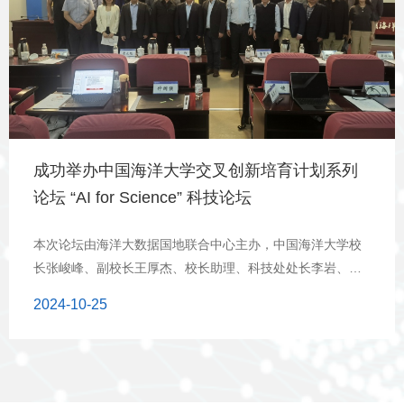
提出要求。2024年10月，在中国海洋大学建校100周年之
际，习近平总书记给中国海洋大学全体师生回信，希望学校
以科技发展、国家战略需求为牵引，加强原创性、引领性海
洋科技攻关，努力培养更多胸怀蓝色梦想、堪当时代重任的
优秀海洋人才。这次会议是深入学习贯彻习近平总书记考察
三亚海洋研究院重要讲话精神和习近平总书记重要回信精神
的具体实践。希望出席会议的专家们能够碰撞思想，启迪智
成功举办中国海洋大学交叉创新培育计划系列
慧，交流进展，促进多学科的交叉融合与合作，为推动海洋
论坛 “AI for Science” 科技论坛
工程技术发展奠定坚实基础，为建设教育强国、海洋强国贡
献
本次论坛由海洋大数据国地联合中心主办，中国海洋大学校
长张峻峰、副校长王厚杰、校长助理、科技处处长李岩、信
息科学与工程学部部长董军宇，南京大学能科学与技术学院
2024-10-25
党委书记兼院长高阳、副院长单彩峰等出席论坛。论坛开幕
式在崂山校区行知楼召开，董军宇主持开幕式，王厚杰致欢
迎词。王厚杰对各位专家学者的莅临表示欢迎。他指出，人
工智能作为当前国际科技发展的重要前沿，具有巨大的发展