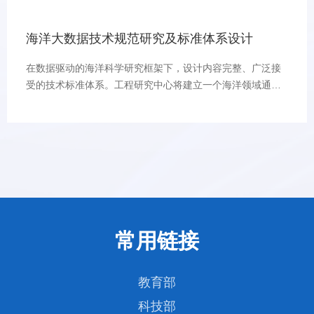
同任务需求的多重异构挑战，研究全球最大亿级规模计算核
心高效并行、数十万处理器级高效并行、数万节点级高效并
海洋大数据技术规范研究及标准体系设计
行等关键技术，设计复杂环境下的融合计算架构和软件支撑
系统，
在数据驱动的海洋科学研究框架下，设计内容完整、广泛接
受的技术标准体系。工程研究中心将建立一个海洋领域通用
的、技术无关的、开放性的海洋大数据技术规范及标准，描
述海洋大数据应具有的通用逻辑功能构件以及构件之间的互
操作接口。重点建立由海洋大数据基础标准规范体系、海洋
大数据服务标准规范体系、海洋大数据等级能力评估体系三
大部分构成的海洋大数据技术规范及标准。它们由大数据角
色、角色执行的活动以及活动组件协议这三个处于不同概念
层级上的标准规范构成。这些标准规范为海洋大数据提供
者、海洋大数据获取者、海洋大数据基础设施提供者、海洋
常用链接
大数据服务提供者、海洋大数据机构决策者五类角色在海洋
大数据的采集、传输、处理、存储、交换、分发的大数据全
生命周期过程中的活动行为以及活动内容提供了依据和参
教育部
考。基础设施提供者提供了在海洋大数据活动执行时需要提
供计算、存储、交换、环境等物理资源、虚拟资源以及相适
科技部